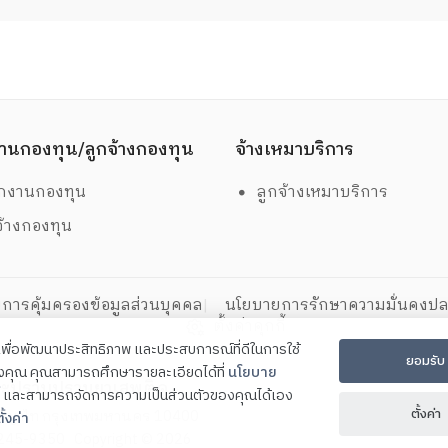
านกองทุน/ลูกจ้างกองทุน
จ้างเหมาบริการ
กงานกองทุน
ลูกจ้างเหมาบริการ
จ้างกองทุน
การคุ้มครองข้อมูลส่วนบุคคล
นโยบายการรักษาความมั่นคงปล
ตั้งค่าคุกกี้
ี้เพื่อพัฒนาประสิทธิภาพ และประสบการณ์ที่ดีในการใช้
ยอมรับ
องคุณ คุณสามารถศึกษารายละเอียดได้ที่
นโยบาย
ละปราบปรามยาเสพติด
และสามารถจัดการความเป็นส่วนตัวของคุณได้เอง
ตั้งค่า
ตพญาไท กรุงเทพมหานคร 10400
ั้งค่า
2-245-9350
Copyright ©
2026